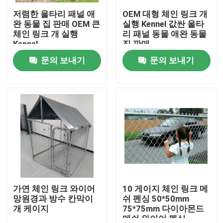
저렴한 울타리 패널 애
OEM 대형 체인 링크 개
완 동물 집 판매 OEM 큰
실행 Kennel 값싼 울타
회사 소개
체인 링크 개 실행
리 패널 동물 애완 동물
Kennel
집 판매
문의 보내기
문의 보내기
공장 투어
품질 관리
연락처
견적 요청
용접 그물 펜싱
가연 체인 링크 와이어
10 게이지 체인 링크 메
망원경과 방수 칸막이
쉬 펜싱 50*50mm
개 케이지
75*75mm 다이아몬드
3D 와이어 메쉬 펜스
메쉬 와이어 펜싱