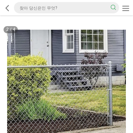
2
/
4