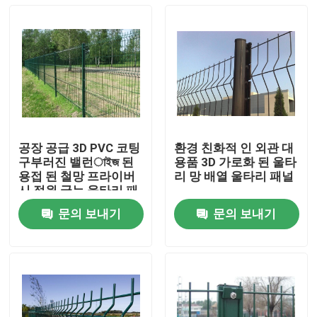
공장 공급 3D PVC 코팅
환경 친화적 인 외관 대
구부러진 밸런াইজ 된
용품 3D 가로화 된 울타
용접 된 철망 프라이버
리 망 배열 울타리 패널
시 정원 굽는 울타리 패
널 판매
문의 보내기
문의 보내기
홈
회사 소개
접촉