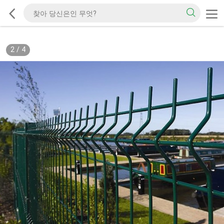
2
/
4