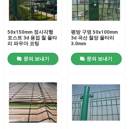
제품 소개
50x150mm 정사각형
평방 구멍 50x100mm
비디오
포스트 3d 용접 철 울타
3d 곡선 철망 울타리
리 파우더 코팅
3.0mm
용접 그물 펜싱
문의 보내기
문의 보내기
3D 와이어 메쉬 펜스
금속 말뚝 울타리 펜싱
358 메쉬 펜싱
공항 보안 펜싱