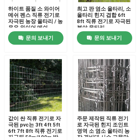
하이트 품질 소 와이어
최고 판 염소 울타리, 소
메쉬 펜스 직류 전기로
울타리 힌지 겹합 6ft
제품 소개
자극된 농장 울타리 / 농
8ft 직류 전기로 자극된
용우 와이어 메쉬
분야 울타리
문의 보내기
문의 보내기
비디오
용접 그물 펜싱
3D 와이어 메쉬 펜스
금속 말뚝 울타리 펜싱
358 메쉬 펜싱
값이 싼 직류 전기로 자
주문 제작된 직류 전기
극된 pvc는 3ft 4ft 5ft
로 자극된 힌지 조인트
6ft 7ft 8ft 직류 전기로
영역 소 염소 울타리 농
공항 보안 펜싱
자극된 50m/100m 밭
장 경비대 사슴 그물망