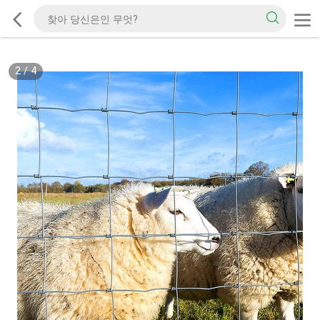
2
/
4