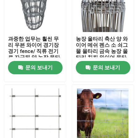
과중한 업무는 훨씬 무
농장 울타리 축산 양 와
리 우븐 와이어 경기장
이어 메쉬 펜스 소 쇠그
경기 fence/ 직류 전기
물 울타리 금속 농장 울
로 자극된 양 농장 울타
타리 치킨 와이어 울타
리 공장 Price/ 2.2 밀리
리
문의 보내기
문의 보내기
미터 2.5 밀리미터 2.7
밀리미터 와이어를 고
쳤습니다
홈
회사 소개
접촉