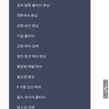
금속 말뚝 울타리 펜싱
358 메쉬 펜싱
공항 보안 펜싱
가설 울타리
군중 제어 장벽
체인 링크 메쉬 펜싱
팽창된 메탈 메쉬
철조망 펜싱
6 각형 강선 메쉬
필드 와이어 울타리
헤스코 격벽