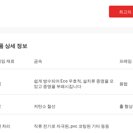
최고의
품 상세 정보
레임 재료
금속
프레임
앤서니
쉽게 방수되어 Eco 우호적, 설치류 증명을 모
징
용법
적시에 샘플을 가져왔어, 좋은 커뮤니케이션
았고 증명을 부패시킵니다
이야!
료
저탄소 철선
홀 형상
 처리
직류 전기로 자극된, pvc 코팅된 기타 등등