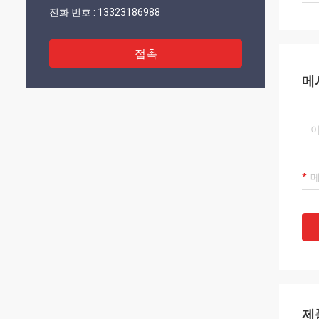
전화 번호 :
13323186988
접촉
메
제