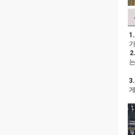
1.
가
2
는
3.
게