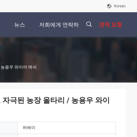
Korean
오
뉴스
저희에게 연락하
견적 요청
십시오
描
/ 농용우 와이어 메쉬
述
 자극된 농장 울타리 / 농용우 와이
허베이