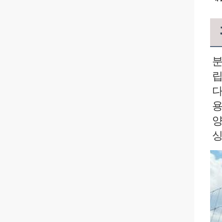
분
립
다
용
양
싱