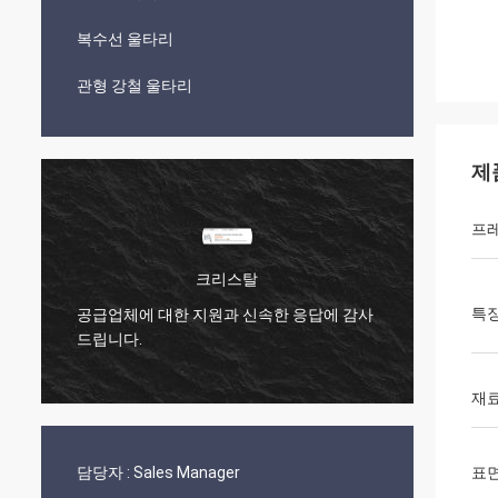
복수선 울타리
관형 강철 울타리
제
프
제이슨 네오,말레이시아
특
속한 응답에 감사
배송은 좋은 상태로 도착했습니다!!
재
담당자 :
Sales Manager
표면