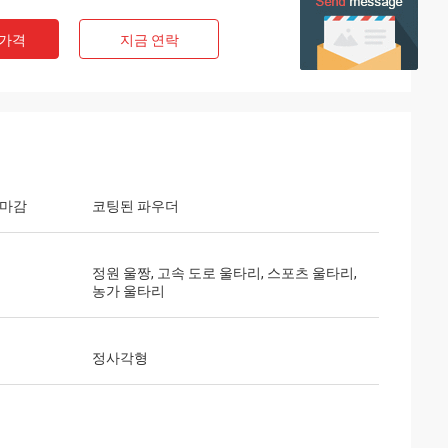
 가격
지금 연락
 마감
코팅된 파우더
정원 울짱, 고속 도로 울타리, 스포츠 울타리,
농가 울타리
정사각형